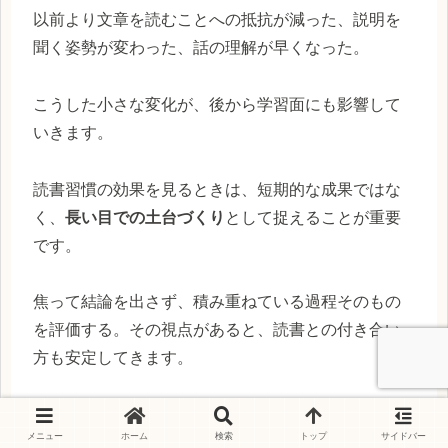
以前より文章を読むことへの抵抗が減った、説明を
聞く姿勢が変わった、話の理解が早くなった。
こうした小さな変化が、後から学習面にも影響して
いきます。
読書習慣の効果を見るときは、短期的な成果ではな
く、
長い目での土台づくり
として捉えることが重要
です。
焦って結論を出さず、積み重ねている過程そのもの
を評価する。その視点があると、読書との付き合い
方も安定してきます。
まとめ：読書習慣は「仕組み」を整え
メニュー
ホーム
検索
トップ
サイドバー