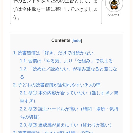
そのヒントを探すための土台として、ま
ずは全体像を一緒に整理していきましょ
ジューイ
う。
Contents
[
hide
]
1.
読書習慣は「好き」だけでは続かない
1.1.
習慣は「やる気」より「仕組み」で決まる
1.2.
「読めた／読めない」が積み重なると差にな
る
2.
子どもの読書習慣が途切れやすい3つの壁
2.1.
壁① 本の内容が合っていない（難しすぎ／簡
単すぎ）
2.2.
壁② 読むハードルが高い（時間・場所・気持
ちの切替）
2.3.
壁③ 達成感が見えにくい（終わりが遠い）
3.
読書習慣は「小さな成功体験」で育つ