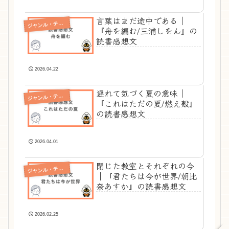
言葉はまだ途中である｜
ジ
ャンル・テーマ別
『舟を編む/三浦しをん』の
読書感想文
2026.04.22
遅れて気づく夏の意味｜
ジ
ャンル・テーマ別
『これはただの夏/燃え殻』
の読書感想文
2026.04.01
閉じた教室とそれぞれの今
ジ
ャンル・テーマ別
｜『君たちは今が世界/朝比
奈あすか』の読書感想文
2026.02.25