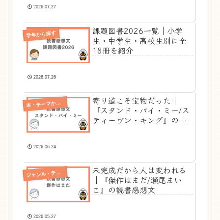
2026.07.27
課題図書2026一覧｜小学
学年から探す
生・中学生・高校生別に全
18冊を紹介
2026.07.26
寄り道こそ宝物だった｜
本
・テーマから選ぶ
『スタンド・バイ・ミー/ス
ティーヴン・キング』の読
書感想文
2026.06.24
未完成だから人は変われる
ジ
ャンル・テーマ別
｜『傑作はまだ/瀬尾まい
こ』の読書感想文
2026.05.27